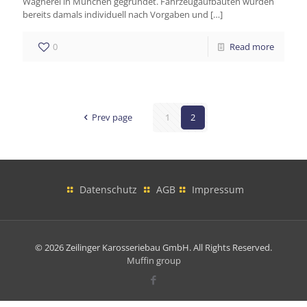
Wagnerei in München gegründet. Fahrzeugaufbauten wurden
bereits damals individuell nach Vorgaben und
[…]
0
Read more
Prev page
1
2
Datenschutz
AGB
Impressum
© 2026 Zeilinger Karosseriebau GmbH. All Rights Reserved.
Muffin group